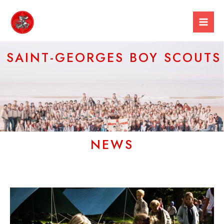
Spring
Mai
naar
Men
de
inhoud
SAINT-GEORGES BOY SCOUTS
NEWS